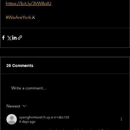
https://bit.ly/3VW8qIU
#WeAreYork
⚔️
26 Comments
Write a comment...
Newest
uyenghomsoet.h.uy.e.n+abc123
4 days ago