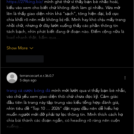
https://279king.biz/
 mình ghé thử vì thấy bạn bè nhắc hoài, 
kiểu vào xem cho biết chứ không định làm gì nhiều. Vừa mở 
lên là thấy giao diện nhìn khá “sạch”, tông hiện đại, bố cục 
chia khối rõ nên mắt không bị rối. Mình hay khó chịu mấy trang 
nhồi chữ, nhưng ở đây lướt xuống thấy các phần thông tin 
tách bạch, nhìn phát biết đang ở đoạn nào. Điểm cộng nữa là 
load nhanh thật, bấm qua…
Show More
Like
Reply
terrancecart.e.r.36.0.7
5 days ago
trang cá cược bóng đá
 mình mới lướt qua vì thấy bạn bè nhắc, 
vào chủ yếu xem giao diện thôi chứ chưa đọc kỹ. Cảm giác 
đầu tiên là trang này tập trung vào kiểu tổng hợp đánh giá, 
nhìn tiêu đề “Top 10 … 2026” đặt ngay đầu nên dễ hiểu họ 
muốn người mới đỡ phải tự lọc thông tin. Mình thích cách họ 
chia bài thành các đoạn ngắn, có heading rõ ràng nên cuộn 
xuống…