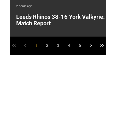
2 hours ago
13 
Leeds Rhinos 38-16 York Valkyrie:
H
Match Report
Y
1
2
3
4
5