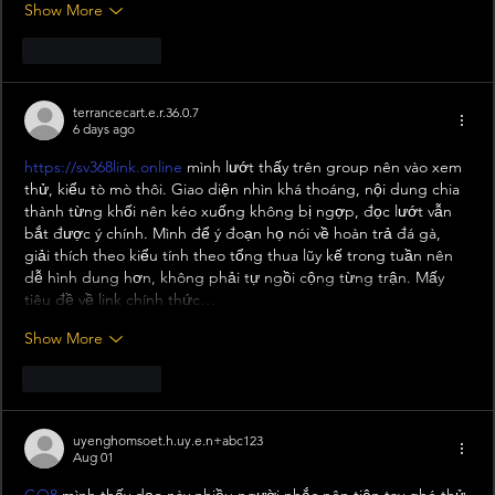
Show More
Like
Reply
terrancecart.e.r.36.0.7
6 days ago
https://sv368link.online
 mình lướt thấy trên group nên vào xem 
thử, kiểu tò mò thôi. Giao diện nhìn khá thoáng, nội dung chia 
thành từng khối nên kéo xuống không bị ngợp, đọc lướt vẫn 
bắt được ý chính. Mình để ý đoạn họ nói về hoàn trả đá gà, 
giải thích theo kiểu tính theo tổng thua lũy kế trong tuần nên 
dễ hình dung hơn, không phải tự ngồi cộng từng trận. Mấy 
tiêu đề về link chính thức…
Show More
Like
Reply
uyenghomsoet.h.uy.e.n+abc123
Aug 01
GO8
 mình thấy dạo này nhiều người nhắc nên tiện tay ghé thử 