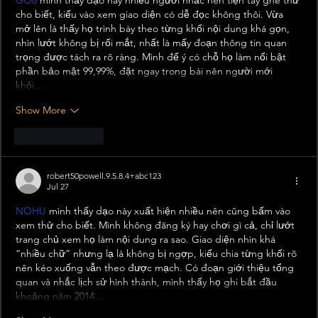
cho biết, kiểu vào xem giao diện có dễ đọc không thôi. Vừa 
mở lên là thấy họ trình bày theo từng khối nội dung khá gọn, 
nhìn lướt không bị rối mắt, nhất là mấy đoạn thông tin quan 
trọng được tách ra rõ ràng. Mình để ý có chỗ họ làm nổi bật 
phần bảo mật 99,99%, đặt ngay trong bài nên người mới 
khỏi…
Show More
Like
Reply
robert50powell.9.5.8.4+abc123
Jul 27
NOHU
 mình thấy dạo này xuất hiện nhiều nên cũng bấm vào 
xem thử cho biết. Mình không đăng ký hay chơi gì cả, chỉ lướt 
trang chủ xem họ làm nội dung ra sao. Giao diện nhìn khá 
“nhiều chữ” nhưng lạ là không bị ngợp, kiểu chia từng khối rõ 
nên kéo xuống vẫn theo được mạch. Có đoạn giới thiệu tổng 
quan và nhắc lịch sử hình thành, mình thấy họ ghi bắt đầu 
khoảng năm 2014…