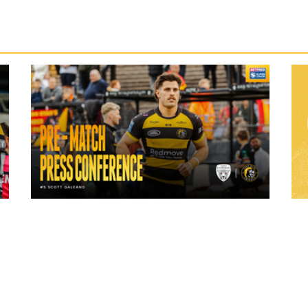
24 hours ago
ch
"A lot harder physically" | Pre-Match Vs
Leigh Leopards with Scott Galeano