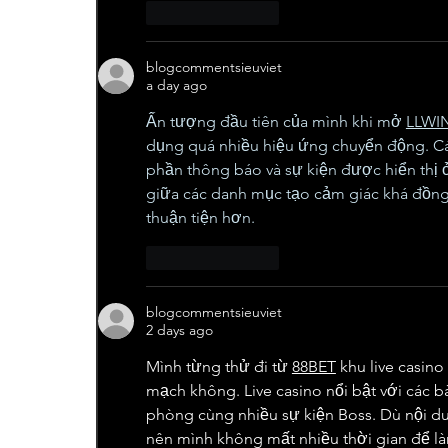
Like
Reply
blogcommentsieuviet
a day ago
Ấn tượng đầu tiên của mình khi mở 
LLWI
dụng quá nhiều hiệu ứng chuyển động. Các
phần thông báo và sự kiện được hiển thị ở
giữa các danh mục tạo cảm giác khá đồng n
thuận tiện hơn.
Like
Reply
blogcommentsieuviet
2 days ago
Mình từng thử đi từ 
88BET
 khu live casin
mạch không. Live casino nổi bật với các bà
phòng cùng nhiều sự kiện Boss. Dù nội 
nên mình không mất nhiều thời gian để là