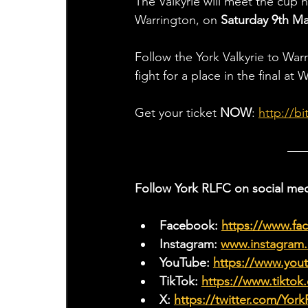
The Valkyrie will meet the cup h
Warrington, on 
Saturday 9th Ma
Follow the York Valkyrie to Warr
fight for a place in the final at
Get your ticket 
NOW
:
http://b
Follow York RLFC on social med
Facebook: 
https://www.f
Instagram: 
www.instagram.c
YouTube: 
https://www.yo
TikTok: 
https://www.tiktok
X: 
https://twitter.com/Yor