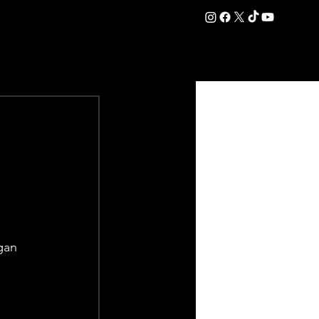
DATION
COMMERCIAL
SHOP
#OurEra | #ThisIsYork ⚔️
gan 