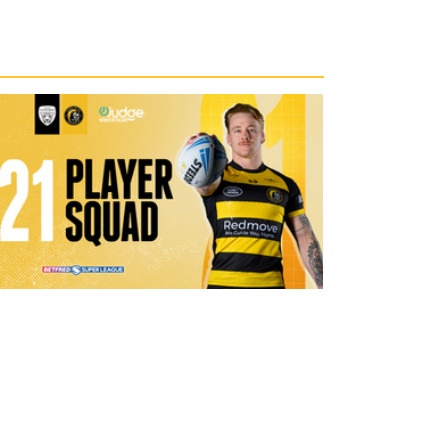
1 day ago
21 Player Squad | Leigh Leopards v
York Knights