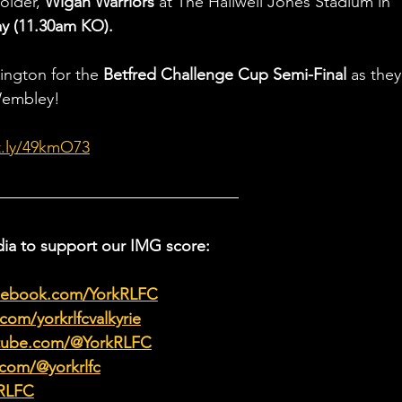
older, 
Wigan Warriors
 at The Haliwell Jones Stadium in 
y (11.30am KO). 
ington for the 
Betfred Challenge Cup Semi-Final
 as they
 Wembley!
it.ly/49kmO73
ia to support our IMG score:
acebook.com/YorkRLFC
om/yorkrlfcvalkyrie
utube.com/@YorkRLFC
.com/@yorkrlfc
kRLFC