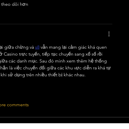
 theo dõi hơn 
ại giữa chừng và 
s8
 vẫn mang lại cảm giác khá quen 
ở Casino trực tuyến, tiếp tục chuyển sang xổ số rồi 
 giữa các danh mục. Sau đó mình xem thêm hệ thống 
hận là việc chuyển đổi giữa các khu vực diễn ra khá tự 
khi sử dụng trên nhiều thiết bị khác nhau.
ore comments