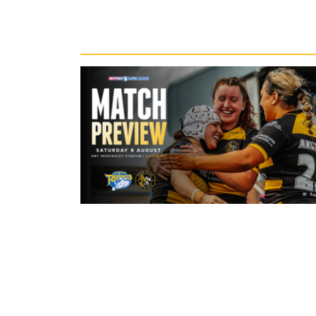
Recent News
4 hours ago
Leeds Rhinos v York Valkyrie: Mat
Preview