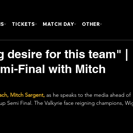
FOUN
MS
TICKETS
MATCH DAY
OTHER
g desire for this team" |
mi-Final with Mitch
ach, Mitch Sargent,
 as he speaks to the media ahead of 
up Semi Final. The Valkyrie face reigning champions, Wi