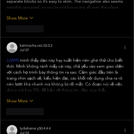
separate blocks so it’s easy to skim. The navigation also seems 
sensibly grouped, so you’re not bouncing all over the place…
Show More
Like
Reply
katrinacha.vez.52.0.2
Jul 07
LLWIN
 mình thấy dạo này hay xuất hiện nên ghé thử cho biết 
thôi. Mình không rành mấy cái này, chủ yếu vào xem giao diện 
với cách họ trình bày thông tin ra sao. Cảm giác đầu tiên là 
trang nhìn sạch sẽ, kiểu hiện đại, các khối nội dung chia ra rõ 
nên lướt khá nhanh mà không bị rối mắt. Có đoạn nói về việc 
dùng mã hóa SSL để bảo vệ thông tin, đọc qua thấy…
Show More
Like
Reply
lydiaharve.y50.4.4.4
Jul 03