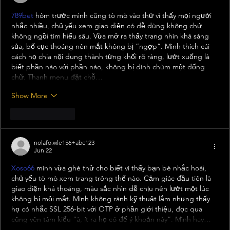
789bet
 hôm trước mình cũng tò mò vào thử vì thấy mọi người 
nhắc nhiều, chủ yếu xem giao diện có dễ dùng không chứ 
không ngồi tìm hiểu sâu. Vừa mở ra thấy trang nhìn khá sáng 
sủa, bố cục thoáng nên mắt không bị “ngợp”. Mình thích cái 
cách họ chia nội dung thành từng khối rõ ràng, lướt xuống là 
biết phần nào với phần nào, không bị dính chùm một đống 
chữ. Thanh menu đặt chỗ…
Show More
Like
Reply
nolafo.wle156+abc123
Jun 22
Xoso66
 mình vừa ghé thử cho biết vì thấy bạn bè nhắc hoài, 
chủ yếu tò mò xem trang trông thế nào. Cảm giác đầu tiên là 
giao diện khá thoáng, màu sắc nhìn dễ chịu nên lướt một lúc 
không bị mỏi mắt. Mình không rành kỹ thuật lắm nhưng thấy 
họ có nhắc SSL 256-bit với OTP ở phần giới thiệu, đọc qua 
cũng yên tâm kiểu “à, ít ra họ có để ý khoản này”. Mình hay…