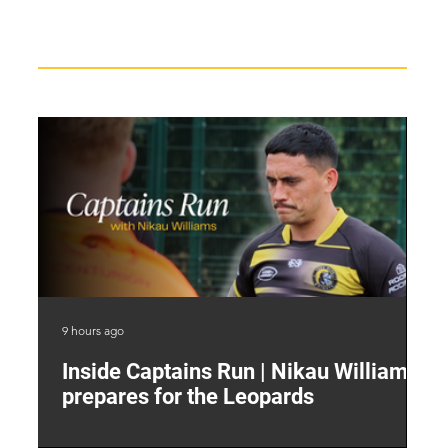
Recent News
9 hours ago
12 
Inside Captains Run | Nikau Williams
T
prepares for the Leopards
W