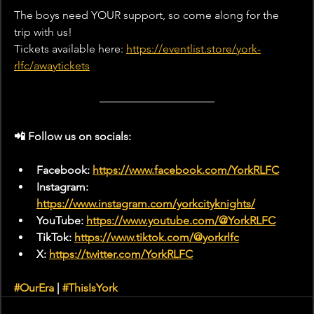
The boys need YOUR support, so come along for the 
trip with us!
Tickets available here: 
https://eventlist.store/york-
rlfc/awaytickets
📲 Follow us on socials:  
Facebook: 
https://www.facebook.com/YorkRLFC
Instagram: 
https://www.instagram.com/yorkcityknights/
YouTube: 
https://www.youtube.com/@YorkRLFC
TikTok: 
https://www.tiktok.com/@yorkrlfc
X: 
https://twitter.com/YorkRLFC
#OurEra
 | 
#ThisIsYork