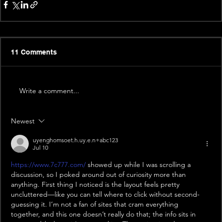
11 Comments
Write a comment...
Newest
uyenghomsoet.h.uy.e.n+abc123
Jul 10
https://www.7c777.com/
 showed up while I was scrolling a 
discussion, so I poked around out of curiosity more than 
anything. First thing I noticed is the layout feels pretty 
uncluttered—like you can tell where to click without second-
guessing it. I’m not a fan of sites that cram everything 
together, and this one doesn’t really do that; the info sits in 