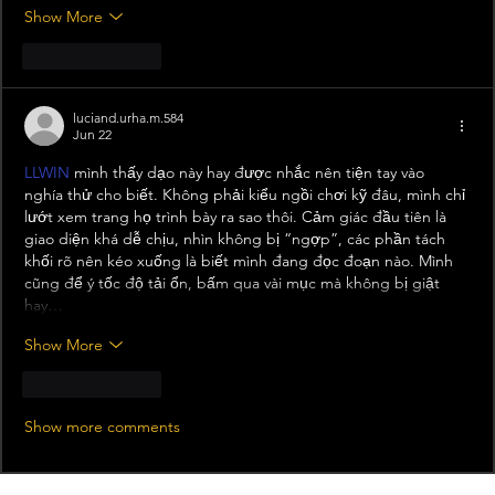
Show More
Like
Reply
luciand.urha.m.584
Jun 22
LLWIN
 mình thấy dạo này hay được nhắc nên tiện tay vào 
nghía thử cho biết. Không phải kiểu ngồi chơi kỹ đâu, mình chỉ 
lướt xem trang họ trình bày ra sao thôi. Cảm giác đầu tiên là 
giao diện khá dễ chịu, nhìn không bị “ngợp”, các phần tách 
khối rõ nên kéo xuống là biết mình đang đọc đoạn nào. Mình 
cũng để ý tốc độ tải ổn, bấm qua vài mục mà không bị giật 
hay…
Show More
Like
Reply
Show more comments